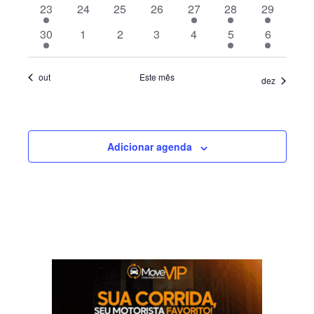
2
0
0
0
1
1
4
23
24
25
26
27
28
29
Eventos
eventos
eventos
eventos
eventos
evento
evento
eventos
2
0
0
0
0
2
2
30
1
2
3
4
5
6
eventos
eventos
eventos
eventos
eventos
eventos
eventos
out
Este mês
dez
Adicionar agenda