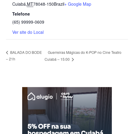
Cuiabá
,
MT
78048-150
Brazil
+ Google Map
Telefone
(65) 99999-0609
Ver site do Local
Guerreiras Mágicas do K-POP no Cine Teatro
BALADA DO BODE
– 21h
Cuiabá – 15:00