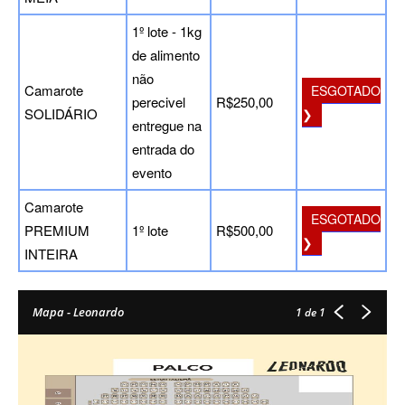
1º lote - 1kg
de alimento
não
Camarote
ESGOTADO
perecivel
R$250,00
SOLIDÁRIO
❯
entregue na
entrada do
evento
Camarote
ESGOTADO
PREMIUM
1º lote
R$500,00
❯
INTEIRA
Mapa - Leonardo
1
de 1