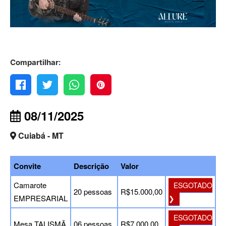
Compartilhar:
08/11/2025
Cuiabá - MT
Convite
Descrição
Valor
Camarote
ESGOTADO
20 pessoas
R$15.000,00
EMPRESARIAL
❯
ESGOTADO
Mesa TALISMÃ
06 pessoas
R$7.000,00