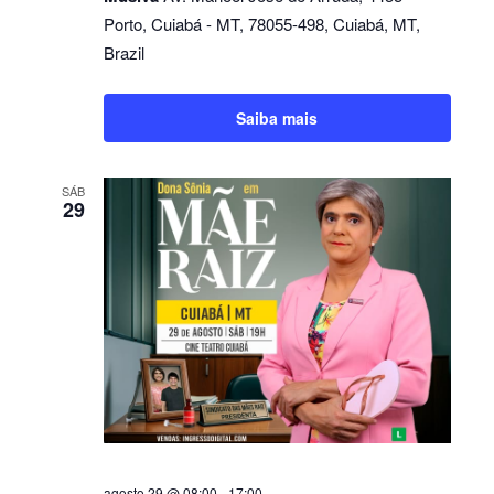
Porto, Cuiabá - MT, 78055-498, Cuiabá, MT,
Brazil
Saiba mais
SÁB
29
agosto 29 @ 08:00
-
17:00