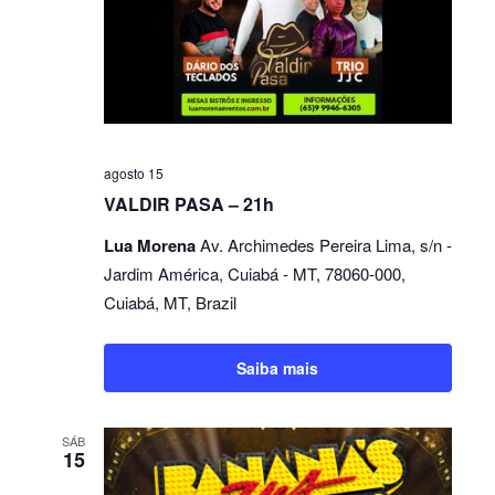
Eventos
agosto 15
VALDIR PASA – 21h
Lua Morena
Av. Archimedes Pereira Lima, s/n -
Jardim América, Cuiabá - MT, 78060-000,
Cuiabá, MT, Brazil
Saiba mais
SÁB
15