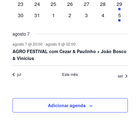
0
0
0
0
0
0
3
23
24
25
26
27
28
29
Eventos
eventos
eventos
eventos
eventos
eventos
eventos
eventos
0
0
0
0
0
0
1
30
31
1
2
3
4
5
eventos
eventos
eventos
eventos
eventos
eventos
evento
agosto 7
agosto 7 @ 20:00
-
agosto 9 @ 02:00
AGRO FESTIVAL com Cezar & Paulinho + João Bosco
& Vinicius
jul
Este mês
set
Adicionar agenda