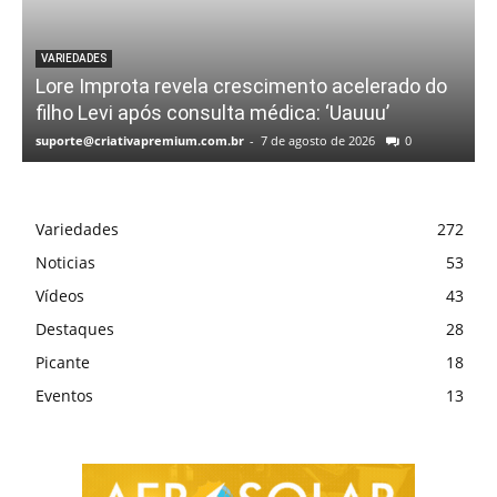
VARIEDADES
Lore Improta revela crescimento acelerado do
filho Levi após consulta médica: ‘Uauuu’
suporte@criativapremium.com.br
-
7 de agosto de 2026
0
Variedades
272
Noticias
53
Vídeos
43
Destaques
28
Picante
18
Eventos
13