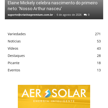
Elaine Mickely celebra nascimento do primeiro
neto: ‘Nosso Arthur nasceu’
suporte@criativapremium.com.br
-
6 de agosto de 2026
0
Variedades
271
Noticias
53
Vídeos
43
Destaques
28
Picante
18
Eventos
13