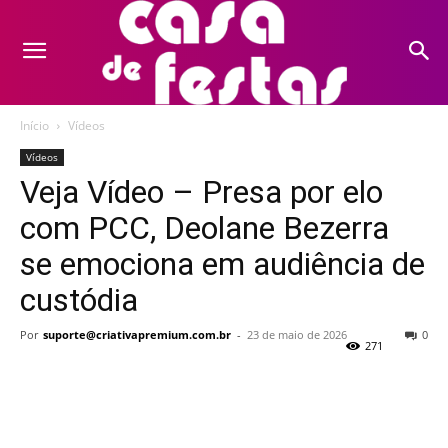
Início
Vídeos
Vídeos
Veja Vídeo – Presa por elo
com PCC, Deolane Bezerra
se emociona em audiência de
custódia
Por
suporte@criativapremium.com.br
-
23 de maio de 2026
0
271