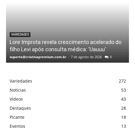
VARIEDADES
Lore Improta revela crescimento acelerado do
filho Levi após consulta médica: ‘Uauuu’
suporte@criativapremium.com.br
-
7 de agosto de 2026
0
Variedades
272
Noticias
53
Vídeos
43
Destaques
28
Picante
18
Eventos
13