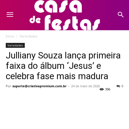
Início
Variedades
Variedades
Julliany Souza lança primeira
faixa do álbum ‘Jesus’ e
celebra fase mais madura
Por
suporte@criativapremium.com.br
-
24 de maio de 2026
0
396