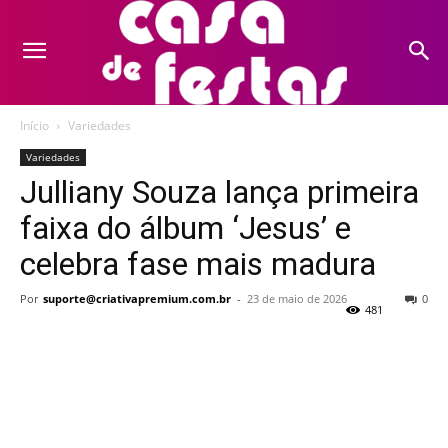
Início
Variedades
Variedades
Julliany Souza lança primeira
faixa do álbum ‘Jesus’ e
celebra fase mais madura
Por
suporte@criativapremium.com.br
-
23 de maio de 2026
0
481