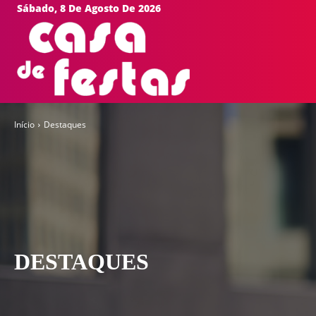
Sábado, 8 De Agosto De 2026
HOME
EVEN
Início
Destaques
DESTAQUES
Cidades
Cultura
Destaques
Dia-a-Dia
Entretenimento
Esportes