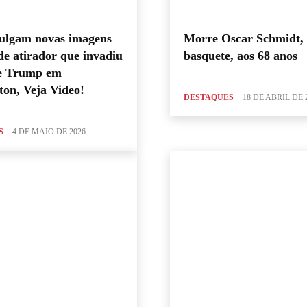
ulgam novas imagens
Morre Oscar Schmidt, 
de atirador que invadiu
basquete, aos 68 anos
de Trump em
on, Veja Video!
DESTAQUES
18 DE ABRIL DE 
S
4 DE MAIO DE 2026