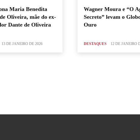
ona Maria Benedita
Wagner Moura e “O A
de Oliveira, mãe do ex-
Secreto” levam o Glob
or Dante de Oliveira
Ouro
13 DE JANEIRO DE 2026
DESTAQUES
12 DE JANEIRO D