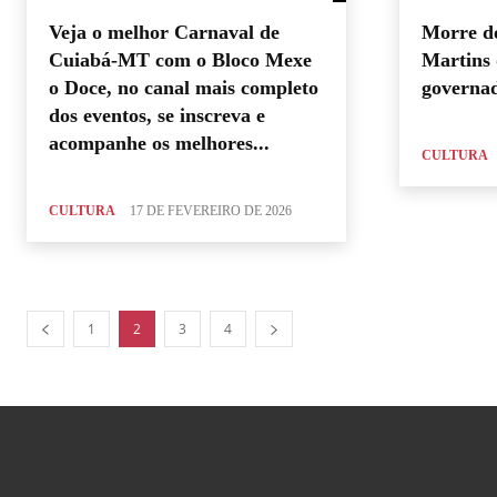
Veja o melhor Carnaval de
Morre d
Cuiabá-MT com o Bloco Mexe
Martins 
o Doce, no canal mais completo
governad
dos eventos, se inscreva e
acompanhe os melhores...
CULTURA
CULTURA
17 DE FEVEREIRO DE 2026
1
2
3
4