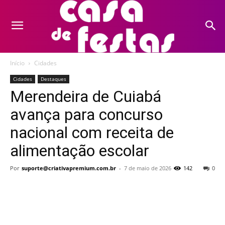
Início
Cidades
Cidades
Destaques
Merendeira de Cuiabá
avança para concurso
nacional com receita de
alimentação escolar
Por
suporte@criativapremium.com.br
-
7 de maio de 2026
142
0