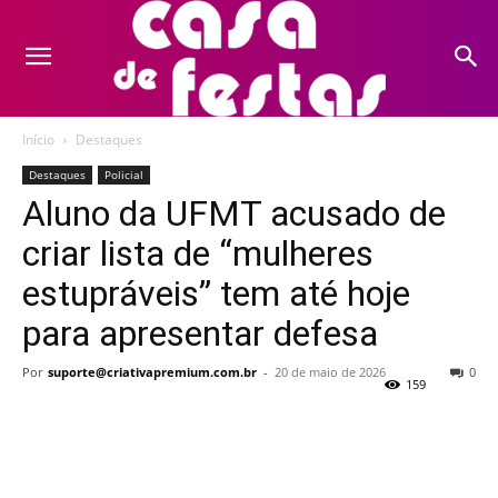
Início
Destaques
Destaques
Policial
Aluno da UFMT acusado de
criar lista de “mulheres
estupráveis” tem até hoje
para apresentar defesa
Por
suporte@criativapremium.com.br
-
20 de maio de 2026
0
159