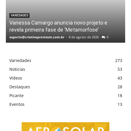
VARIEDADES
Vanessa Camargo anuncia novo projeto e
revela primeira fase de ‘Metamorfose’
suporte@criativapremium.com.br
-
8 de agosto de 2026
0
Variedades
273
Noticias
53
Vídeos
43
Destaques
28
Picante
18
Eventos
13