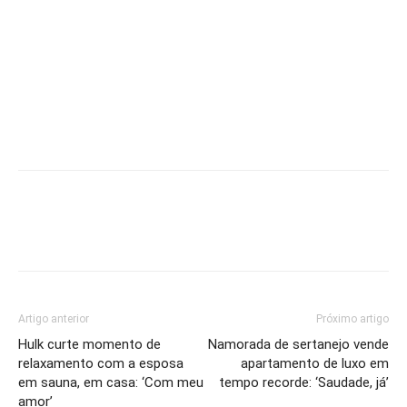
Artigo anterior
Próximo artigo
Hulk curte momento de
Namorada de sertanejo vende
relaxamento com a esposa
apartamento de luxo em
em sauna, em casa: ‘Com meu
tempo recorde: ‘Saudade, já’
amor’