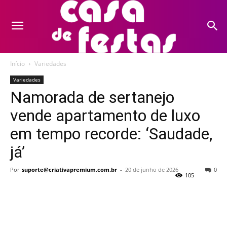
Início
Variedades
Variedades
Namorada de sertanejo
vende apartamento de luxo
em tempo recorde: ‘Saudade,
já’
Por
suporte@criativapremium.com.br
-
20 de junho de 2026
0
105