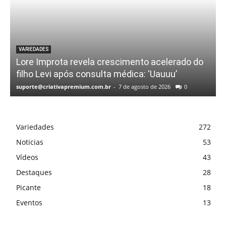
VARIEDADES
Lore Improta revela crescimento acelerado do
filho Levi após consulta médica: ‘Uauuu’
suporte@criativapremium.com.br
-
7 de agosto de 2026
0
Variedades
272
Noticias
53
Vídeos
43
Destaques
28
Picante
18
Eventos
13