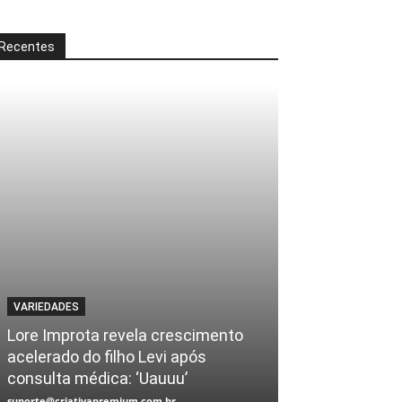
Recentes
VARIEDADES
Lore Improta revela crescimento
acelerado do filho Levi após
consulta médica: ‘Uauuu’
suporte@criativapremium.com.br
-