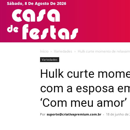
Sábado, 8 De Agosto De 2026
HOME
EVEN
Início
Variedades
Hulk curte momento de relaxame
Variedades
Hulk curte mome
com a esposa em
‘Com meu amor’
Por
suporte@criativapremium.com.br
-
18 de junho de 