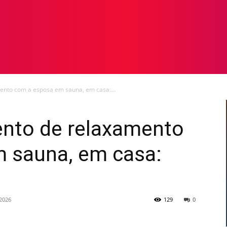
TOS
NOTICIAS
GALERIA DE FOTOS
VÍDEOS
nto com a esposa em sauna, em casa:...
nto de relaxamento
 sauna, em casa:
2026
129
0