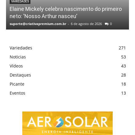
VARIEDADES
Elaine Mickely celebra nascimento do primeiro
neto: ‘Nosso Arthur nasceu’
suporte@criativapremium.com.br
-
6 de agosto de 2026
0
Variedades
271
Noticias
53
Vídeos
43
Destaques
28
Picante
18
Eventos
13