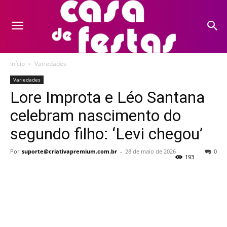
Início
Variedades
Variedades
Lore Improta e Léo Santana
celebram nascimento do
segundo filho: ‘Levi chegou’
Por
suporte@criativapremium.com.br
-
28 de maio de 2026
0
193