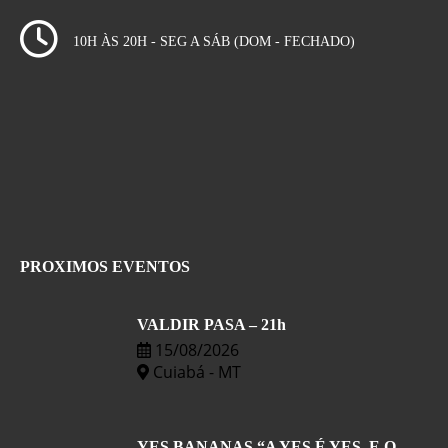
10H ÀS 20H - SEG A SÁB (DOM - FECHADO)
PROXIMOS EVENTOS
VALDIR PASA – 21h
15/08/2026
Cuiabá - MT
YES BANANAS “A YES É YES, E O