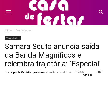
Início
Variedades
Variedades
Samara Souto anuncia saída
da Banda Magníficos e
relembra trajetória: ‘Especial’
Por
suporte@criativapremium.com.br
-
28 de maio de 2026
0
345