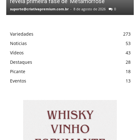
revela primeira fase de ‘Metamorfose’
suporte@criativapremium.com.br
-
8 de agosto de 2026
0
Variedades
273
Noticias
53
Vídeos
43
Destaques
28
Picante
18
Eventos
13