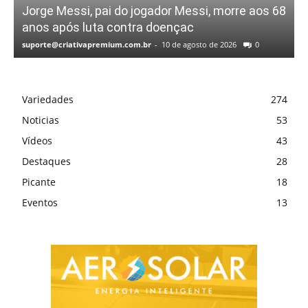
Jorge Messi, pai do jogador Messi, morre aos 68
anos após luta contra doençac
suporte@criativapremium.com.br
-
10 de agosto de 2026
0
Variedades
274
Noticias
53
Vídeos
43
Destaques
28
Picante
18
Eventos
13