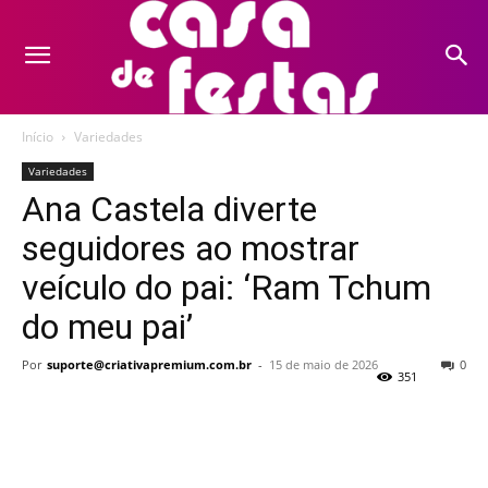
Início
Variedades
Variedades
Ana Castela diverte
seguidores ao mostrar
veículo do pai: ‘Ram Tchum
do meu pai’
Por
suporte@criativapremium.com.br
-
15 de maio de 2026
0
351