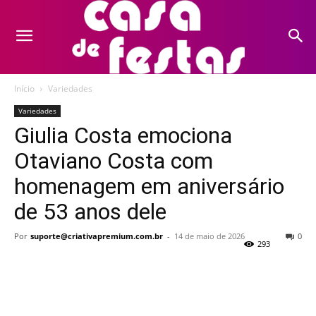
Início
Variedades
Variedades
Giulia Costa emociona
Otaviano Costa com
homenagem em aniversário
de 53 anos dele
Por
suporte@criativapremium.com.br
-
14 de maio de 2026
0
293