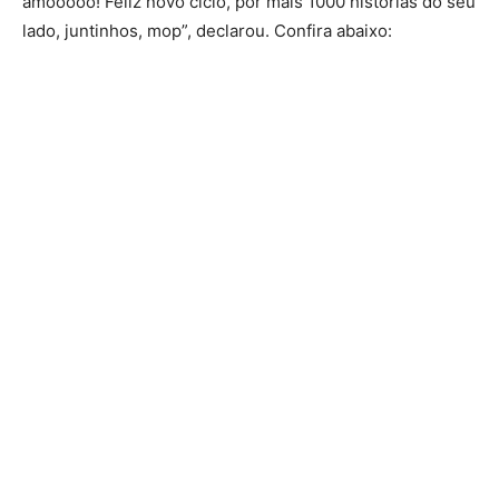
amooooo! Feliz novo ciclo, por mais 1000 histórias do seu
lado, juntinhos, mop”, declarou. Confira abaixo: