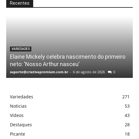
Recentes
VARIEDADES
Elaine Mickely celebra nascimento do primeiro
neto: ‘Nosso Arthur nasceu’
suporte@criativapremium.com.br
-
6 de agosto de 2026
0
Variedades
271
Noticias
53
Vídeos
43
Destaques
28
Picante
18