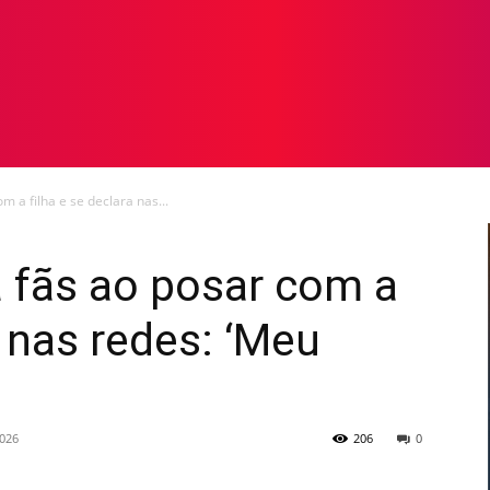
TOS
NOTICIAS
GALERIA DE FOTOS
VÍDEOS
m a filha e se declara nas...
 fãs ao posar com a
a nas redes: ‘Meu
2026
206
0