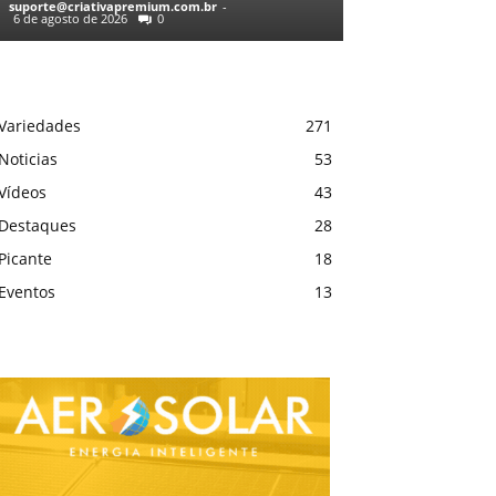
suporte@criativapremium.com.br
-
6 de agosto de 2026
0
Variedades
271
Noticias
53
Vídeos
43
Destaques
28
Picante
18
Eventos
13