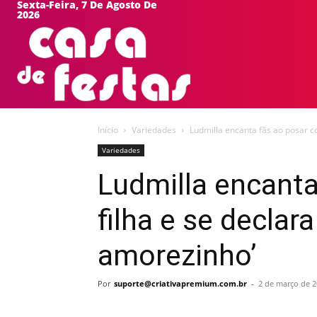
Sexta-Feira, 7 De Agosto De
2026
HOME
EVEN
Início
Variedades
Ludmilla encanta fãs ao posar co
Variedades
Ludmilla encanta
filha e se declar
amorezinho’
Por
suporte@criativapremium.com.br
-
2 de março de 