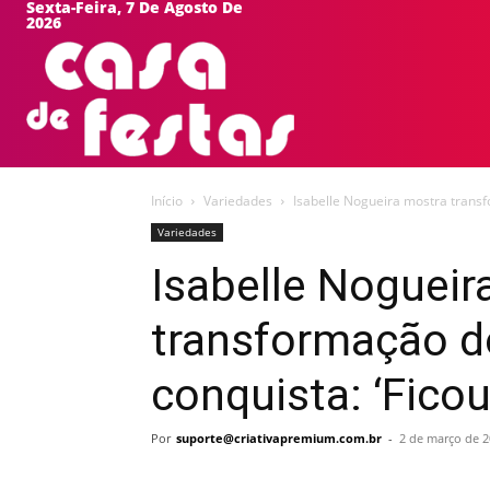
Sexta-Feira, 7 De Agosto De
2026
HOME
EVEN
Início
Variedades
Isabelle Nogueira mostra transfo
Variedades
Isabelle Nogueir
transformação do
conquista: ‘Ficou
Por
suporte@criativapremium.com.br
-
2 de março de 