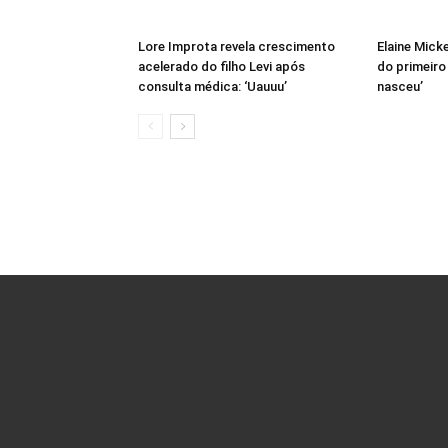
Lore Improta revela crescimento
Elaine Mick
acelerado do filho Levi após
do primeiro
consulta médica: ‘Uauuu’
nasceu’