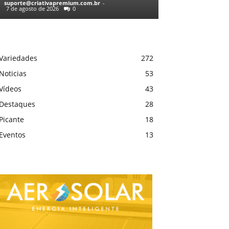
suporte@criativapremium.com.br
-
7 de agosto de 2026
0
Variedades
272
Noticias
53
Vídeos
43
Destaques
28
Picante
18
Eventos
13