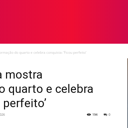
TOS
NOTICIAS
GALERIA DE FOTOS
VÍDEOS
rmação do quarto e celebra conquista: ‘Ficou perfeito’
a mostra
 quarto e celebra
 perfeito’
2026
194
0