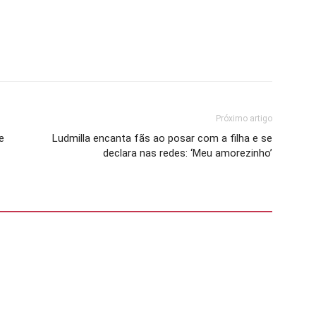
Próximo artigo
e
Ludmilla encanta fãs ao posar com a filha e se
declara nas redes: ‘Meu amorezinho’