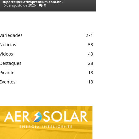
suporte@criativapremium.com.br
-
6 de agosto de 2026
0
Variedades
271
Noticias
53
Vídeos
43
Destaques
28
Picante
18
Eventos
13