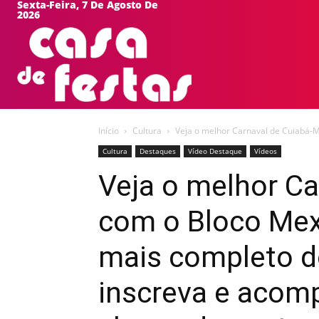
Sexta-Feira, 7 De Agosto De
2026
HOME
EVEN
Início
Cultura
Veja o melhor Carnaval de Cuiabá-M
Cultura
Destaques
Vídeo Destaque
Vídeos
Veja o melhor C
com o Bloco Mex
mais completo d
inscreva e acom