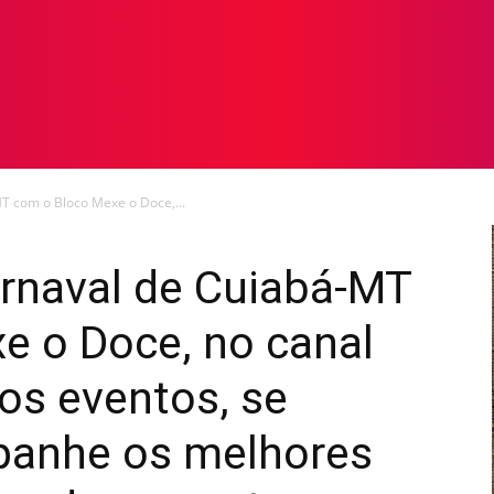
TOS
NOTICIAS
GALERIA DE FOTOS
VÍDEOS
T com o Bloco Mexe o Doce,...
arnaval de Cuiabá-MT
e o Doce, no canal
os eventos, se
panhe os melhores