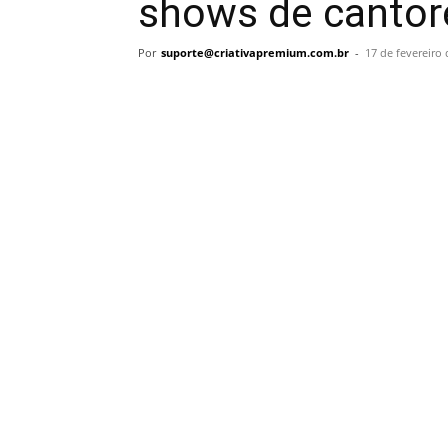
shows de cantore
Por
suporte@criativapremium.com.br
-
17 de fevereiro