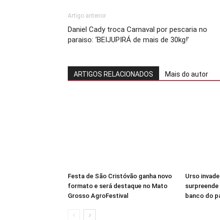
Artigo anterior
Daniel Cady troca Carnaval por pescaria no
paraiso: ‘BEIJUPIRÁ de mais de 30kg!’
ARTIGOS RELACIONADOS
Mais do autor
Festa de São Cristóvão ganha novo
Urso invade
formato e será destaque no Mato
surpreende
Grosso AgroFestival
banco do pa