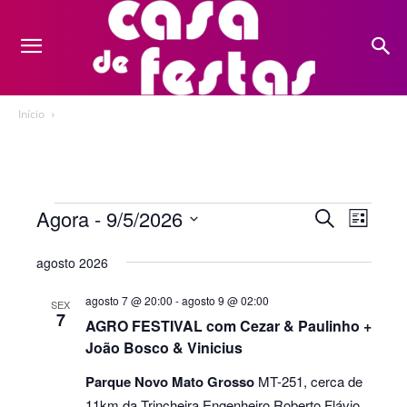
Início
Eventos
Agora
 - 
9/5/2026
Nave
Pesquis
Procurar
Lista
eventos
do
Selecione
e
agosto 2026
a
visua
navegaç
data.
Even
agosto 7 @ 20:00
-
agosto 9 @ 02:00
SEX
7
de
AGRO FESTIVAL com Cezar & Paulinho +
João Bosco & Vinicius
visuais
Parque Novo Mato Grosso
MT-251, cerca de
de
11km da Trincheira Engenheiro Roberto Flávio