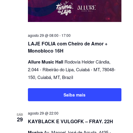
agosto 29 @ 08:00
-
17:00
LAJE FOLIA com Cheiro de Amor +
Monobloco 16H
Allure Music Hall
Rodovia Helder Cândia,
2.044 - Ribeirão do Lipa, Cuiabá - MT, 78048-
150, Cuiabá, MT, Brazil
Saiba mais
agosto 29 @ 22:00
SÁB
29
KAYBLACK E VULGOFK – FRAY. 22H
Musiva
Av. Manoel José de Arruda, 4435 -