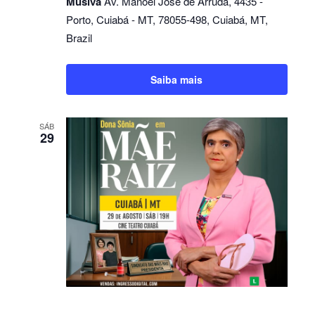
Musiva
Av. Manoel José de Arruda, 4435 -
Porto, Cuiabá - MT, 78055-498, Cuiabá, MT,
Brazil
Saiba mais
SÁB
29