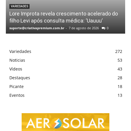
VARIEDADES
Lore Improta revela crescimento acelerado do
filho Levi após consulta médica: ‘Uauuu’
suporte@criativapremium.com.br
-
7 de agosto de 2026
0
Variedades
272
Noticias
53
Vídeos
43
Destaques
28
Picante
18
Eventos
13