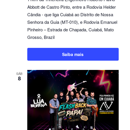
Eventos
Abbott de Castro Pinto, entre a Rodovia Helder
Cândia - que liga Cuiabá ao Distrito de Nossa
Senhora da Guia (MT-010), e Rodovia Emanuel
Pinheiro – Estrada de Chapada, Cuiabá, Mato
Grosso, Brazil
Saiba mais
SÁB
8