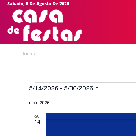
Sábado, 8 De Agosto De 2026
HOME
EVEN
Início
Eventos
5/14/2026
 - 
5/30/2026
Selecione
maio 2026
a
data.
QUI
14