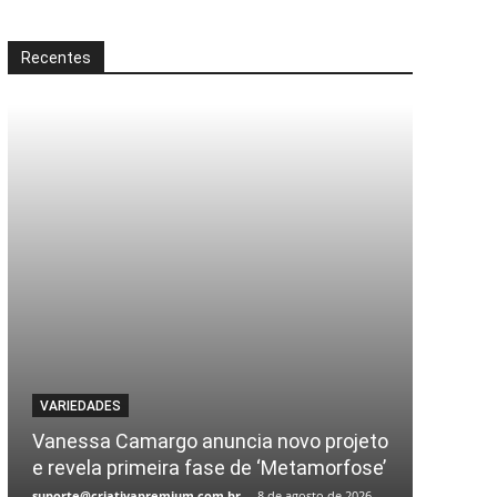
Recentes
VARIEDADES
Vanessa Camargo anuncia novo projeto
e revela primeira fase de ‘Metamorfose’
suporte@criativapremium.com.br
-
8 de agosto de 2026