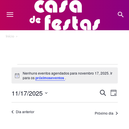
Início
Eventos
Nenhuns eventos agendados para novembro 17, 2025. Ir
Notice
para os
próximoseventos
.
for
novembro
11/17/2025
Nave
Pesquis
Procurar
Dia
eventos
do
Selecione
17,
e
a
visua
Dia anterior
Próximo dia
2025
navegaç
data.
Even
de