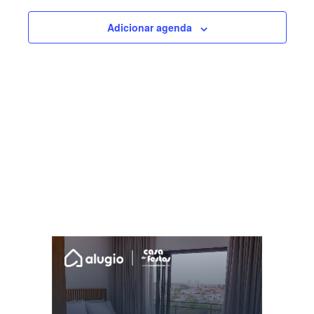
visuais
Adicionar agenda
de
Eventos