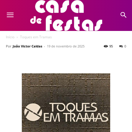
Início
Toques em Tramas
Por
João Victor Caldas
-
19 de novembro de 2025
95
0