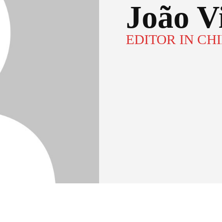
João V
EDITOR IN CH