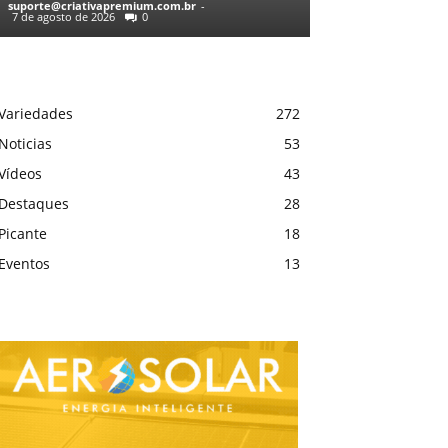
suporte@criativapremium.com.br
-
7 de agosto de 2026
0
Variedades
272
Noticias
53
Vídeos
43
Destaques
28
Picante
18
Eventos
13