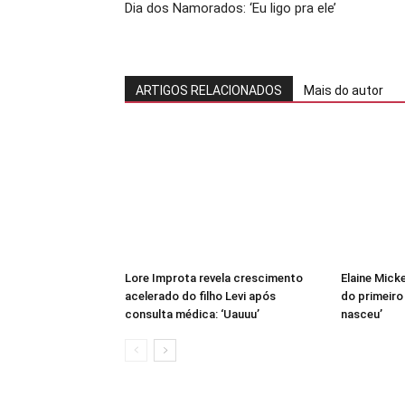
Dia dos Namorados: ‘Eu ligo pra ele’
ARTIGOS RELACIONADOS
Mais do autor
Lore Improta revela crescimento
Elaine Mick
acelerado do filho Levi após
do primeiro
consulta médica: ‘Uauuu’
nasceu’