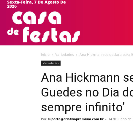
Sexta-Feira, 7 De Agosto De
2026
HOME
EVEN
Início
Variedades
Ana Hickmann se declara para E
Variedades
Ana Hickmann se
Guedes no Dia d
sempre infinito’
Por
suporte@criativapremium.com.br
-
14 de junho de 