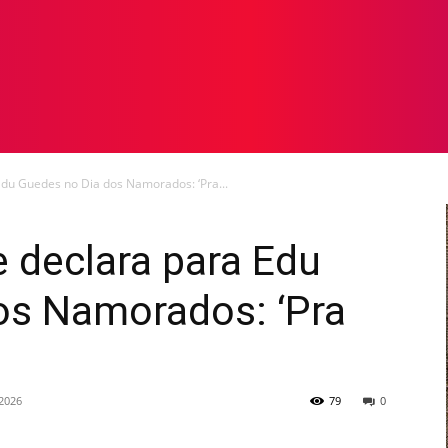
TOS
NOTICIAS
GALERIA DE FOTOS
VÍDEOS
du Guedes no Dia dos Namorados: ‘Pra...
 declara para Edu
os Namorados: ‘Pra
2026
79
0