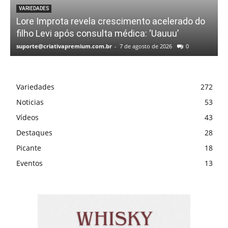
VARIEDADES
Lore Improta revela crescimento acelerado do
filho Levi após consulta médica: ‘Uauuu’
suporte@criativapremium.com.br
-
7 de agosto de 2026
0
Variedades
272
Noticias
53
Vídeos
43
Destaques
28
Picante
18
Eventos
13