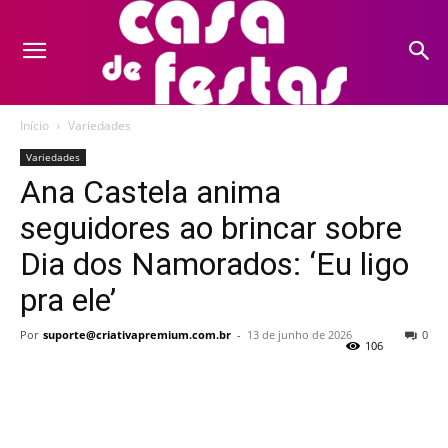
Início
Variedades
Variedades
Ana Castela anima
seguidores ao brincar sobre
Dia dos Namorados: ‘Eu ligo
pra ele’
Por
suporte@criativapremium.com.br
-
13 de junho de 2026
0
106