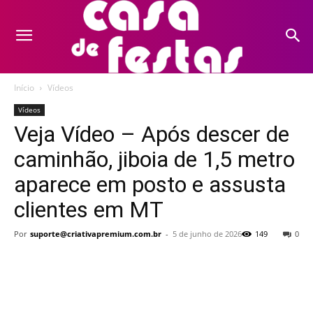
Início
Vídeos
Vídeos
Veja Vídeo – Após descer de
caminhão, jiboia de 1,5 metro
aparece em posto e assusta
clientes em MT
Por
suporte@criativapremium.com.br
-
5 de junho de 2026
149
0