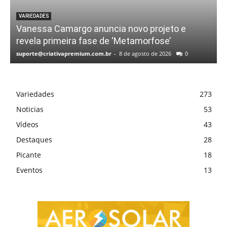
VARIEDADES
Vanessa Camargo anuncia novo projeto e
revela primeira fase de ‘Metamorfose’
suporte@criativapremium.com.br
-
8 de agosto de 2026
0
Variedades
273
Noticias
53
Vídeos
43
Destaques
28
Picante
18
Eventos
13