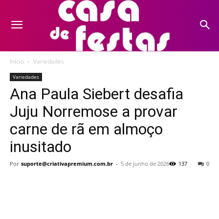
Início
Variedades
Variedades
Ana Paula Siebert desafia
Juju Norremose a provar
carne de rã em almoço
inusitado
Por
suporte@criativapremium.com.br
-
5 de junho de 2026
137
0