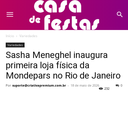
Início
Variedades
Variedades
Sasha Meneghel inaugura
primeira loja física da
Mondepars no Rio de Janeiro
Por
suporte@criativapremium.com.br
-
18 de maio de 2026
0
232