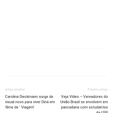
Artigo anterior
Próximo artigo
Carolina Dieckmann surge de
Veja Vídeo – Vereadores do
visual novo para viver Diná em
União Brasil se envolvem em
filme de ‘ Viagem’
pancadaria com estudantes
da USP