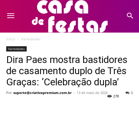
Início
Variedades
Variedades
Dira Paes mostra bastidores
de casamento duplo de Três
Graças: ‘Celebração dupla’
Por
suporte@criativapremium.com.br
-
13 de maio de 2026
0
278