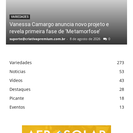
VARIEDADES
Vanessa Camargo anuncia novo projeto e
revela primeira fase de ‘Metamorfose’
suporte@criativapremium.com.br
-
8 de agosto de 2026
0
Variedades
273
Noticias
53
Vídeos
43
Destaques
28
Picante
18
Eventos
13