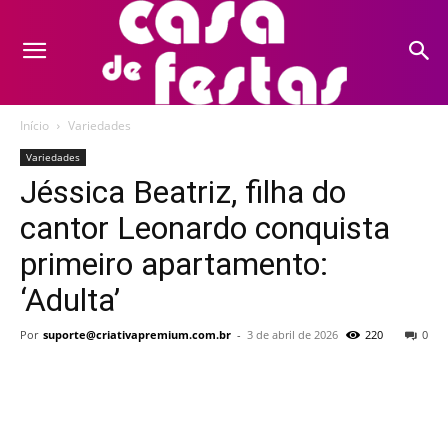
Início
Variedades
Variedades
Jéssica Beatriz, filha do
cantor Leonardo conquista
primeiro apartamento:
‘Adulta’
Por
suporte@criativapremium.com.br
-
3 de abril de 2026
220
0