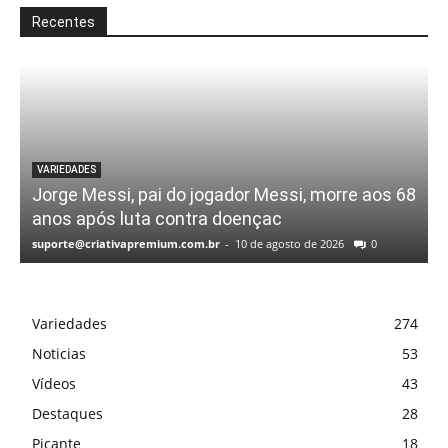
Recentes
VARIEDADES
Jorge Messi, pai do jogador Messi, morre aos 68
anos após luta contra doençac
suporte@criativapremium.com.br
-
10 de agosto de 2026
0
Variedades
274
Noticias
53
Vídeos
43
Destaques
28
Picante
18