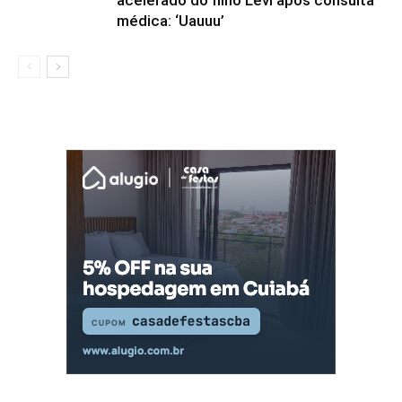
acelerado do filho Levi após consulta
médica: ‘Uauuu’