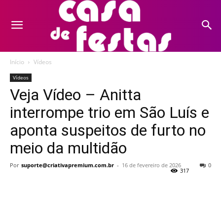
Início
Vídeos
Vídeos
Veja Vídeo – Anitta
interrompe trio em São Luís e
aponta suspeitos de furto no
meio da multidão
Por
suporte@criativapremium.com.br
-
16 de fevereiro de 2026
0
317