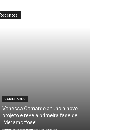
Recentes
VARIEDADES
Vanessa Camargo anuncia novo
projeto e revela primeira fase de
‘Metamorfose’
suporte@criativapremium.com.br
-