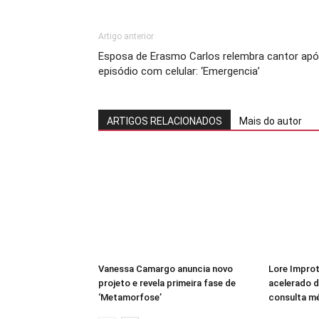
Artigo anterior
Esposa de Erasmo Carlos relembra cantor ap
episódio com celular: ‘Emergencia’
ARTIGOS RELACIONADOS
Mais do autor
Vanessa Camargo anuncia novo
Lore Improt
projeto e revela primeira fase de
acelerado d
‘Metamorfose’
consulta mé