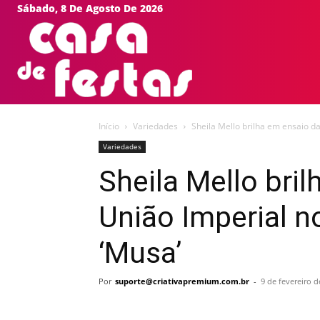
Sábado, 8 De Agosto De 2026
HOME
EVEN
Início
Variedades
Sheila Mello brilha em ensaio da
Variedades
Sheila Mello bri
União Imperial n
‘Musa’
Por
suporte@criativapremium.com.br
-
9 de fevereiro d