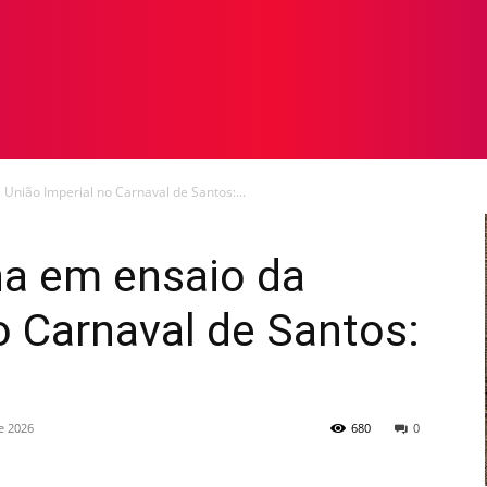
TOS
NOTICIAS
GALERIA DE FOTOS
VÍDEOS
 União Imperial no Carnaval de Santos:...
lha em ensaio da
o Carnaval de Santos:
e 2026
680
0