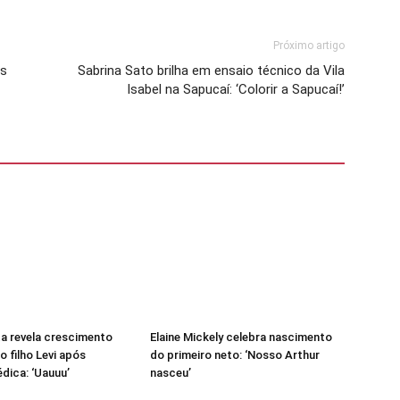
Próximo artigo
ós
Sabrina Sato brilha em ensaio técnico da Vila
Isabel na Sapucaí: ‘Colorir a Sapucaí!’
a revela crescimento
Elaine Mickely celebra nascimento
o filho Levi após
do primeiro neto: ‘Nosso Arthur
dica: ‘Uauuu’
nasceu’