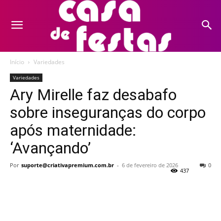
Início
Variedades
Variedades
Ary Mirelle faz desabafo
sobre inseguranças do corpo
após maternidade:
‘Avançando’
Por
suporte@criativapremium.com.br
-
6 de fevereiro de 2026
0
437