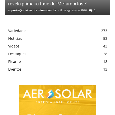
revela primeira fase de ‘Metamorfose’
suporte@criativapremium.com.br
-
8 de agosto de 2026
0
Variedades
273
Noticias
53
Vídeos
43
Destaques
28
Picante
18
Eventos
13