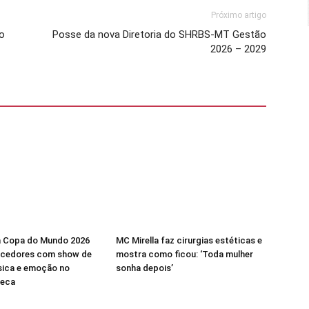
Próximo artigo
io
Posse da nova Diretoria do SHRBS-MT Gestão
2026 – 2029
a Copa do Mundo 2026
MC Mirella faz cirurgias estéticas e
rcedores com show de
mostra como ficou: ‘Toda mulher
sica e emoção no
sonha depois’
teca