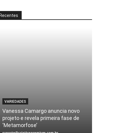
Recentes
VARIEDADES
Vanessa Camargo anuncia novo
projeto e revela primeira fase de
‘Metamorfose’
suporte@criativapremium.com.br
-