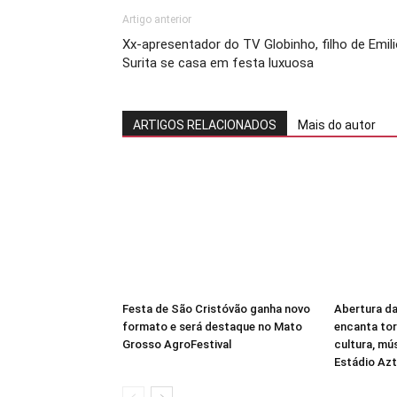
Artigo anterior
Xx-apresentador do TV Globinho, filho de Emil
Surita se casa em festa luxuosa
ARTIGOS RELACIONADOS
Mais do autor
Festa de São Cristóvão ganha novo
Abertura d
formato e será destaque no Mato
encanta to
Grosso AgroFestival
cultura, mú
Estádio Az