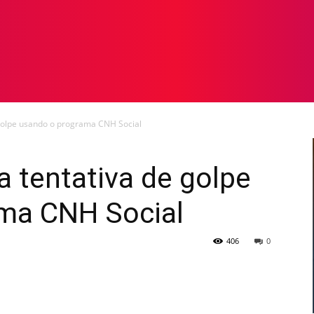
TOS
NOTICIAS
GALERIA DE FOTOS
VÍDEOS
 golpe usando o programa CNH Social
a tentativa de golpe
ma CNH Social
406
0