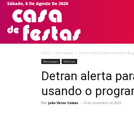
Sábado, 8 De Agosto De 2026
HOME
EVEN
Início
Destaques
Detran alerta para tentativa de
Destaques
Noticias
Detran alerta par
usando o progra
Por
João Victor Caldas
-
19 de novembro de 2025