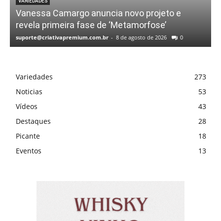
VARIEDADES
Vanessa Camargo anuncia novo projeto e
revela primeira fase de ‘Metamorfose’
suporte@criativapremium.com.br
-
8 de agosto de 2026
0
Variedades
273
Noticias
53
Vídeos
43
Destaques
28
Picante
18
Eventos
13