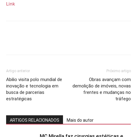
Link
Artigo anterior
Próximo artigo
Abilio visita polo mundial de
Obras avançam com
inovação e tecnologia em
demolição de imóveis, novas
busca de parcerias
frentes e mudanças no
estratégicas
tráfego
ARTIGOS RELACIONADOS
Mais do autor
MC Mirella faz cirurgias estéticas e