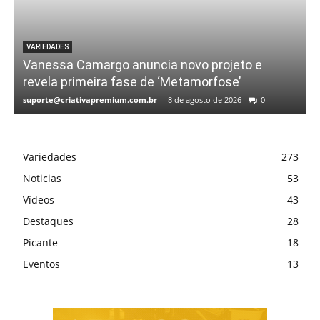
VARIEDADES
Vanessa Camargo anuncia novo projeto e
revela primeira fase de ‘Metamorfose’
suporte@criativapremium.com.br
-
8 de agosto de 2026
0
Variedades
273
Noticias
53
Vídeos
43
Destaques
28
Picante
18
Eventos
13