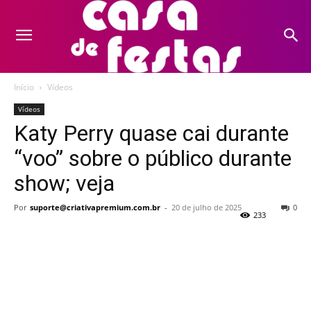
Início
Vídeos
Vídeos
Katy Perry quase cai durante
“voo” sobre o público durante
show; veja
Por
suporte@criativapremium.com.br
-
20 de julho de 2025
0
233