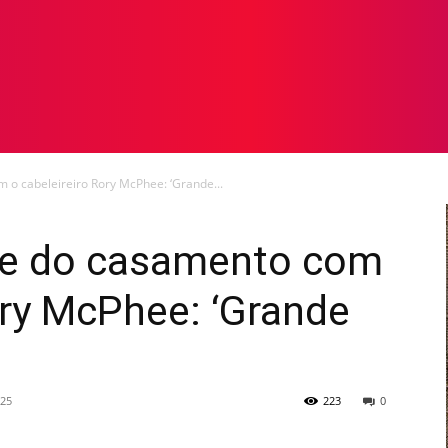
TOS
NOTICIAS
GALERIA DE FOTOS
VÍDEOS
 o cabeleireiro Rory McPhee: ‘Grande...
que do casamento com
ory McPhee: ‘Grande
025
223
0