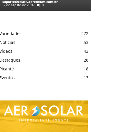
suporte@criativapremium.com.br
-
7 de agosto de 2026
0
Variedades
272
Noticias
53
Vídeos
43
Destaques
28
Picante
18
Eventos
13