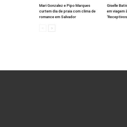
Mari Gonzalez e Pipo Marques
Giselle Bati
curtem dia de praia com clima de
em viagem à
romance em Salvador
‘Receptivos