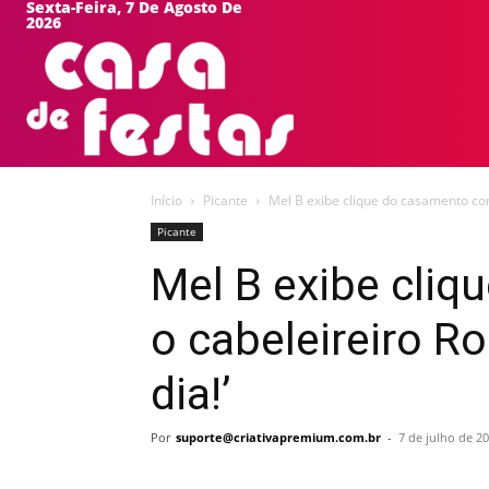
Sexta-Feira, 7 De Agosto De
2026
HOME
EVEN
Início
Picante
Mel B exibe clique do casamento com
Picante
Mel B exibe cli
o cabeleireiro R
dia!’
Por
suporte@criativapremium.com.br
-
7 de julho de 2