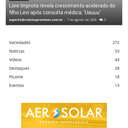
Lore Improta revela crescimento acelerado do
filho Levi após consulta médica: ‘Uauuu’
suporte@criativapremium.com.br
-
7 de agosto de 2026
0
Variedades
272
Noticias
53
Vídeos
43
Destaques
28
Picante
18
Eventos
13