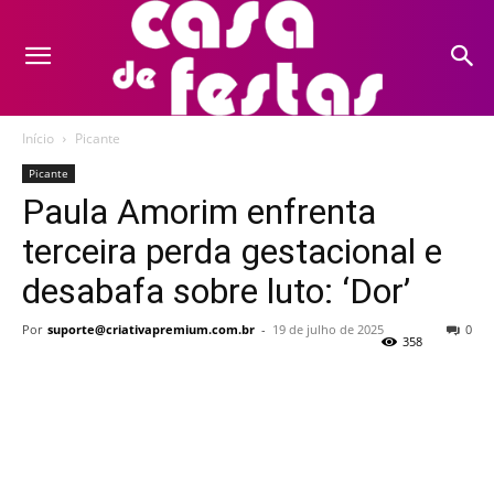
Início
Picante
Picante
Paula Amorim enfrenta
terceira perda gestacional e
desabafa sobre luto: ‘Dor’
Por
suporte@criativapremium.com.br
-
19 de julho de 2025
0
358