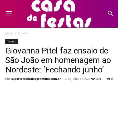
Início
Picante
Picante
Giovanna Pitel faz ensaio de
São João em homenagem ao
Nordeste: ‘Fechando junho’
Por
suporte@criativapremium.com.br
-
2 de julho de 2025
309
0