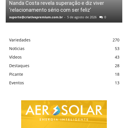
Nanda Costa revela superação e diz viver
‘relacionamento sério com ser feliz’
suporte@criativapremium.com.br
-
5 de agosto de 2026
0
Variedades
270
Noticias
53
Vídeos
43
Destaques
28
Picante
18
Eventos
13