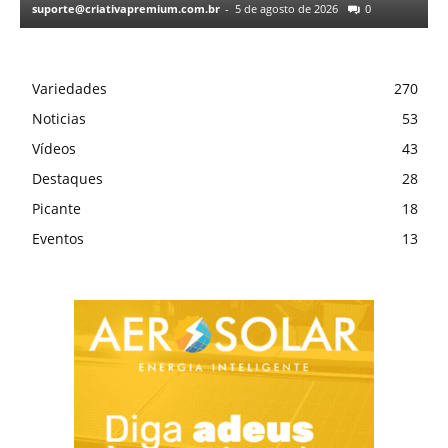
suporte@criativapremium.com.br
-
5 de agosto de 2026
0
Variedades
270
Noticias
53
Vídeos
43
Destaques
28
Picante
18
Eventos
13