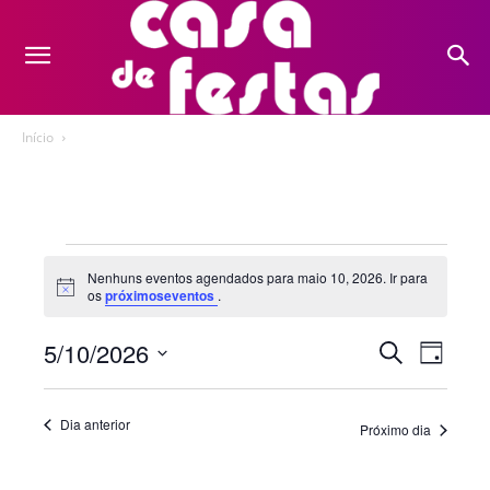
Início
Eventos
Nenhuns eventos agendados para maio 10, 2026. Ir para
Notice
os
próximoseventos
.
for
maio
5/10/2026
Nave
Pesquis
Procurar
Dia
eventos
do
Selecione
10,
e
a
visua
Dia anterior
Próximo dia
2026
navegaç
data.
Even
de