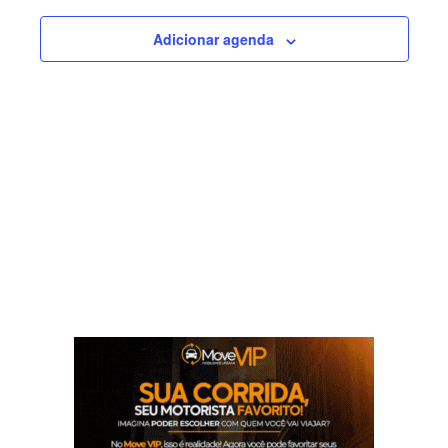
visuais
Adicionar agenda
de
Eventos