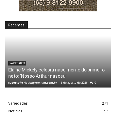
Recentes
VARIEDADES
Elaine Mickely celebra nascimento do primeiro
neto: ‘Nosso Arthur nasceu’
suporte@criativapremium.com.br
-
6 de agosto de 2026
0
Variedades
271
Noticias
53