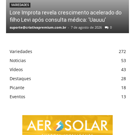
VARIEDADES
Lore Improta revela crescimento acelerado do
filho Levi após consulta médica: ‘Uauuu’
suporte@criativapremium.com.br
-
7 de agosto de 2026
0
Variedades
272
Noticias
53
Vídeos
43
Destaques
28
Picante
18
Eventos
13