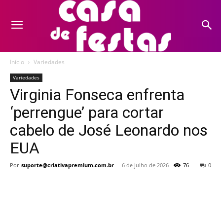
Início
Variedades
Variedades
Virginia Fonseca enfrenta
‘perrengue’ para cortar
cabelo de José Leonardo nos
EUA
Por
suporte@criativapremium.com.br
-
6 de julho de 2026
76
0