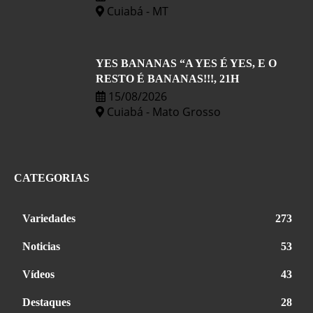
Cuiabá - MT
YES BANANAS “A YES É YES, E O
RESTO É BANANAS!!!, 21H
15/08/2026
Cuiabá - Mato Grosso
CATEGORIAS
Variedades
273
Noticias
53
Vídeos
43
Destaques
28