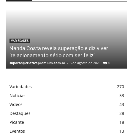
VARIEDADES
Nanda Costa revela superação e diz viver
‘relacionamento sério com ser feliz’
suporte@criativapremium.com.br
-
5 de agosto de 2026
0
Variedades
270
Noticias
53
Vídeos
43
Destaques
28
Picante
18
Eventos
13