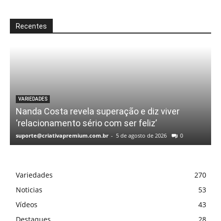
Recentes
VARIEDADES
Nanda Costa revela superação e diz viver
‘relacionamento sério com ser feliz’
suporte@criativapremium.com.br
-
5 de agosto de 2026
0
Variedades
270
Noticias
53
Vídeos
43
Destaques
28