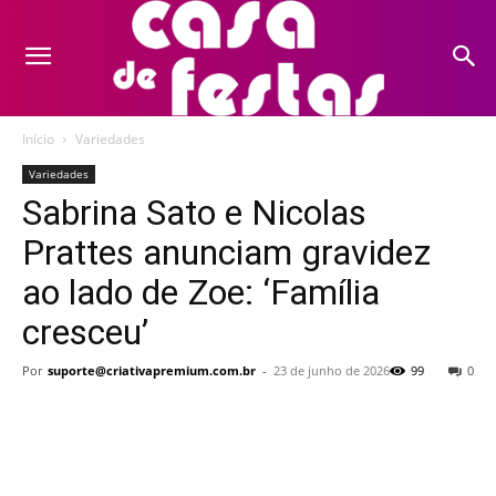
Início
Variedades
Variedades
Sabrina Sato e Nicolas
Prattes anunciam gravidez
ao lado de Zoe: ‘Família
cresceu’
Por
suporte@criativapremium.com.br
-
23 de junho de 2026
99
0